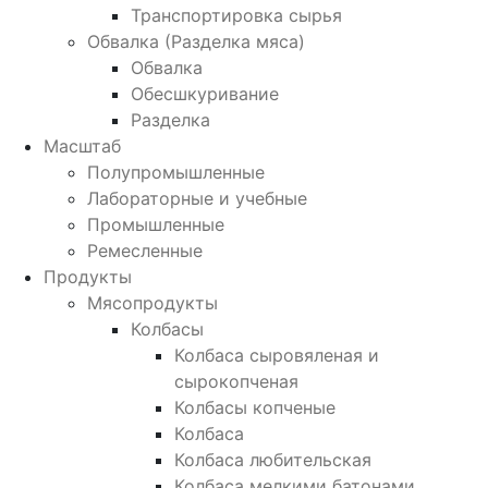
Транспортировка сырья
Обвалка (Разделка мяса)
Обвалка
Обесшкуривание
Разделка
Масштаб
Полупромышленные
Лабораторные и учебные
Промышленные
Ремесленные
Продукты
Мясопродукты
Колбасы
Колбаса сыровяленая и
сырокопченая
Колбасы копченые
Колбаса
Колбаса любительская
Колбаса мелкими батонами