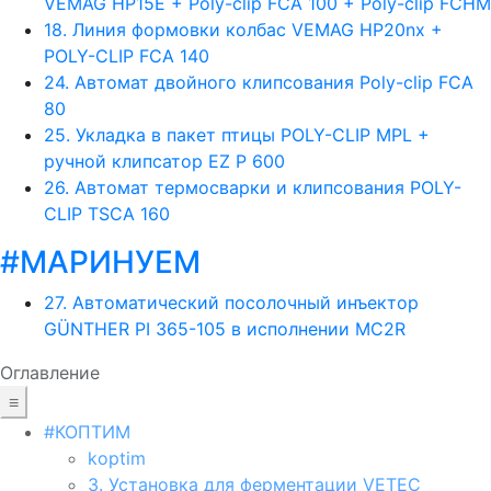
VEMAG HP15E + Poly-clip FCA 100 + Poly-clip FCHM
18. Линия формовки колбас VEMAG HP20nx +
POLY-CLIP FCA 140
24. Aвтомат двойного клипсования Poly-clip FCA
80
25. Укладка в пакет птицы POLY-CLIP MPL +
ручной клипсатор EZ P 600
26. Автомат термосварки и клипсования POLY-
CLIP TSCA 160
#МАРИНУЕМ
27. Автоматический посолочный инъектор
GÜNTHER PI 365-105 в исполнении MC2R
Оглавление
≡
#КОПТИМ
koptim
3. Установка для ферментации VETEC