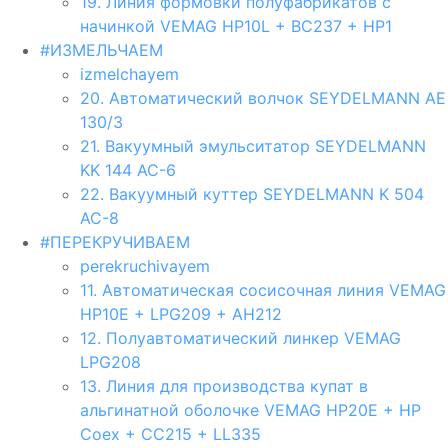
19. Линия формовки полуфабрикатов с
начинкой VEMAG HP10L + BC237 + HP1
#ИЗМЕЛЬЧАЕМ
izmelchayem
20. Автоматический волчок SEYDELMANN AE
130/3
21. Вакуумный эмульситатор SEYDELMANN
KK 144 AC-6
22. Вакуумный куттер SEYDELMANN K 504
AC-8
#ПЕРЕКРУЧИВАЕМ
perekruchivayem
11. Автоматическая сосисочная линия VEMAG
HP10E + LPG209 + AH212
12. Полуавтоматический линкер VEMAG
LPG208
13. Линия для производства купат в
альгинатной оболочке VEMAG HP20E + HP
Coex + CC215 + LL335