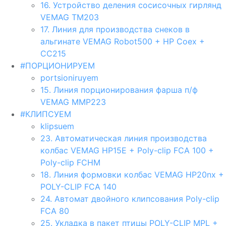
16. Устройство деления сосисочных гирлянд
VEMAG TM203
17. Линия для производства снеков в
альгинате VEMAG Robot500 + HP Coex +
CC215
#ПОРЦИОНИРУЕМ
portsioniruyem
15. Линия порционирования фарша п/ф
VEMAG MMP223
#КЛИПСУЕМ
klipsuem
23. Автоматическая линия производства
колбас VEMAG HP15E + Poly-clip FCA 100 +
Poly-clip FCHM
18. Линия формовки колбас VEMAG HP20nx +
POLY-CLIP FCA 140
24. Aвтомат двойного клипсования Poly-clip
FCA 80
25. Укладка в пакет птицы POLY-CLIP MPL +