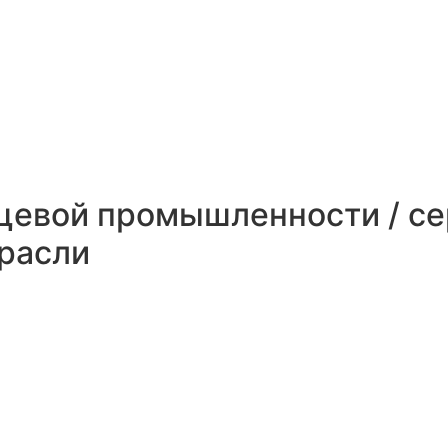
щевой промышленности / с
расли