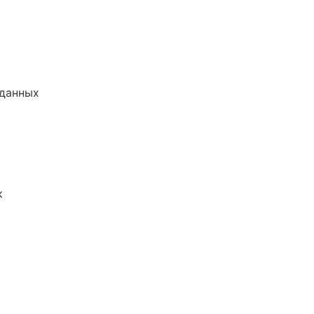
 данных
к