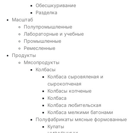
Обесшкуривание
Разделка
Масштаб
Полупромышленные
Лабораторные и учебные
Промышленные
Ремесленные
Продукты
Мясопродукты
Колбасы
Колбаса сыровяленая и
сырокопченая
Колбасы копченые
Колбаса
Колбаса любительская
Колбаса мелкими батонами
Полуфабрикаты мясные формованные
Купаты