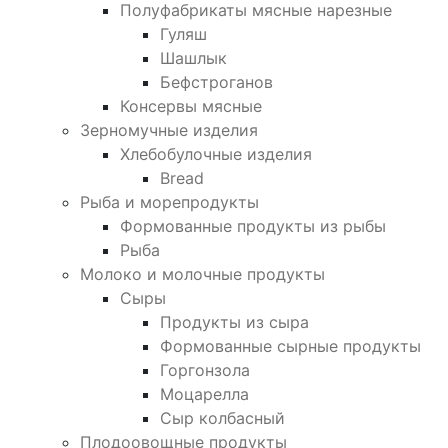
Полуфабрикаты мясные нарезные
Гуляш
Шашлык
Бефстроганов
Консервы мясные
Зерномучные изделия
Хлебобулочные изделия
Bread
Рыба и морепродукты
Формованные продукты из рыбы
Рыба
Молоко и молочные продукты
Сыры
Продукты из сыра
Формованные сырные продукты
Горгонзола
Моцарелла
Сыр колбасный
Плодоовощные продукты