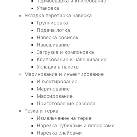
Термосварка и клипсование
Упаковка
Укладка перетарка навеска
Группировка
Подача лотка
Навеска сосисок
Навешивание
Загрузка и компоновка
Клипсование и навешивание
Укладка в пакеты
Маринование и инъектирование
Инъектирование
Маринование
Массирование
Приготовление рассола
Резка и терка
Измельчение на терке
Нарезка кубиками и полосками
Нарезка слайсами