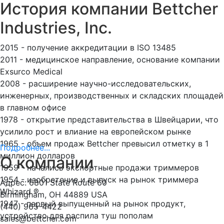
История компании Bettcher
Industries, Inc.
2015 - получение аккредитации в ISO 13485
2011 - медицинское направление, основание компании
Exsurco Medical
2008 - расширение научно-исследовательских,
инженерных, производственных и складских площадей
в главном офисе
1978 - открытие представительства в Швейцарии, что
усилило рост и влиание на европейском рынке
1965 - объем продаж Bettcher превысил отметку в 1
Подробнее...
миллион долларов
О компании
1959 - начались экспортные продажи триммеров
1954 - изобретение и выпуск на рынок триммера
Адрес: 6801 State Route 60
Whizard ®
Birmingham, OH 44889 USA
1947 - первый выпущенный на рынок продукт,
(440) 965-4422
устройство для распила туш пополам
sales@bettcher.com