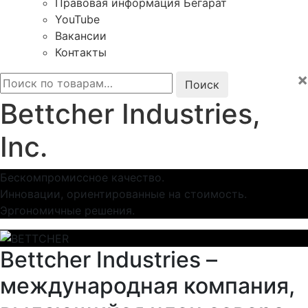
Правовая информация Бегарат
YouTube
Вакансии
Контакты
×
Искать:
Bettcher Industries,
Inc.
Бескомпромиссное качество.
Инновации, ориентированные на стоимость.
Эргономичные решения.
Bettcher Industries –
международная компания,