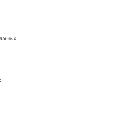
 данных
к