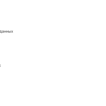
 данных
к