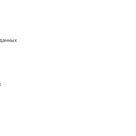
 данных
к