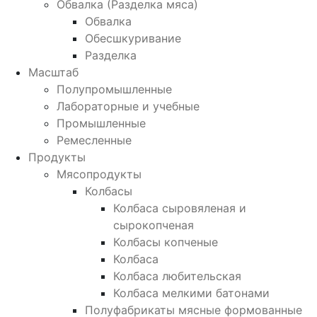
Обвалка (Разделка мяса)
Обвалка
Обесшкуривание
Разделка
Масштаб
Полупромышленные
Лабораторные и учебные
Промышленные
Ремесленные
Продукты
Мясопродукты
Колбасы
Колбаса сыровяленая и
сырокопченая
Колбасы копченые
Колбаса
Колбаса любительская
Колбаса мелкими батонами
Полуфабрикаты мясные формованные