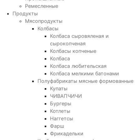
Ремесленные
Продукты
Мясопродукты
Колбасы
Колбаса сыровяленая и
сырокопченая
Колбасы копченые
Колбаса
Колбаса любительская
Колбаса мелкими батонами
Полуфабрикаты мясные формованные
Купаты
ЧИВАПЧИЧИ
Бургеры
Котлеты
Наггетсы
Фарш
Фрикадельки