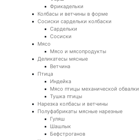
Фрикадельки
Колбасы и ветчины в форме
Сосиски сардельки колбаски
Сардельки
Сосиски
Мясо
Мясо и мясопродукты
Деликатесы мясные
Ветчина
Птица
Индейка
Мясо птицы механической обвалки
Тушка птицы
Нарезка колбасы и ветчины
Полуфабрикаты мясные нарезные
Гуляш
Шашлык
Бефстроганов