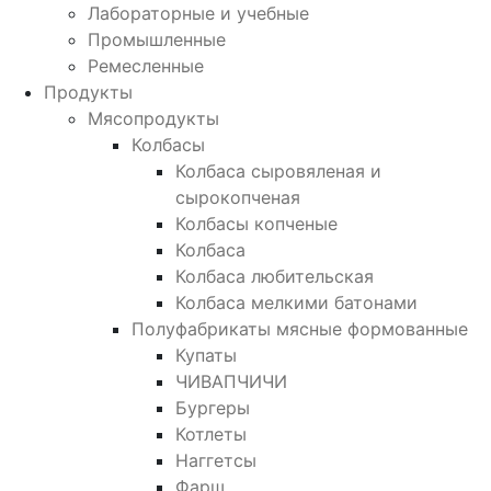
Лабораторные и учебные
Промышленные
Ремесленные
Продукты
Мясопродукты
Колбасы
Колбаса сыровяленая и
сырокопченая
Колбасы копченые
Колбаса
Колбаса любительская
Колбаса мелкими батонами
Полуфабрикаты мясные формованные
Купаты
ЧИВАПЧИЧИ
Бургеры
Котлеты
Наггетсы
Фарш