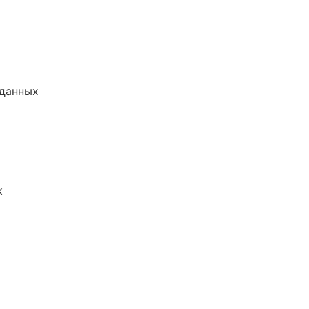
 данных
к