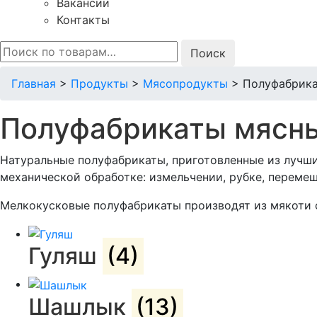
Вакансии
Контакты
Искать:
Главная
>
Продукты
>
Мясопродукты
>
Полуфабрика
Полуфабрикаты мясн
Натуральные полуфабрикаты, приготовленные из лучши
механической обработке: измельчении, рубке, перемеш
Мелкокусковые полуфабрикаты производят из мякоти с
Гуляш
(4)
Шашлык
(13)