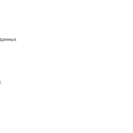
 данных
к