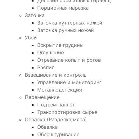
Деление сосисочных гирлянд
Порционная нарезка
Заточка
Заточка куттерных ножей
Заточка ручных ножей
Убой
Вскрытие грудины
Оглушение
Отрезание копыт и рогов
Распил
Взвешивание и контроль
Управление и мониторинг
Металлодетекция
Перемещение
Подъем паллет
Транспортировка сырья
Обвалка (Разделка мяса)
Обвалка
Обесшкуривание