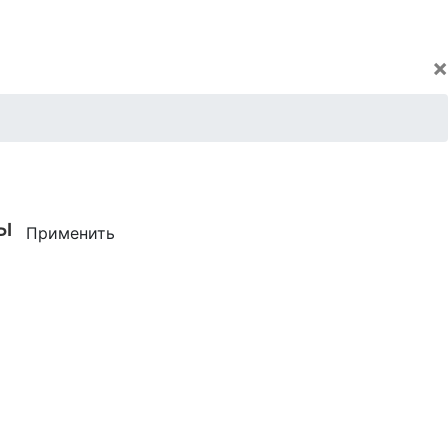
×
ы
Применить