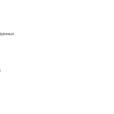
 данных
к