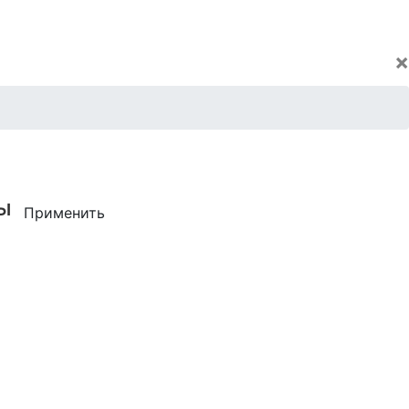
×
ы
Применить