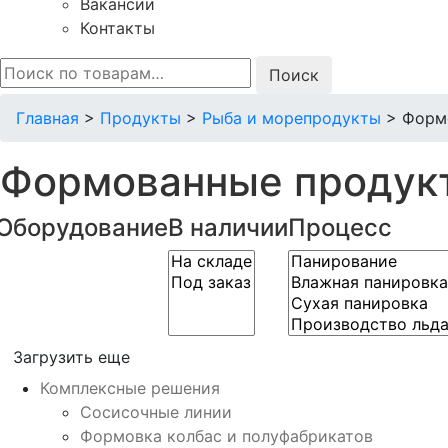
Вакансии
Контакты
Искать:
Главная
>
Продукты
>
Рыба и морепродукты
>
Форм
Формованные продук
Оборудование
В наличии
Процесс
Загрузить еще
Комплексные решения
Сосисочные линии
Формовка колбас и полуфабрикатов