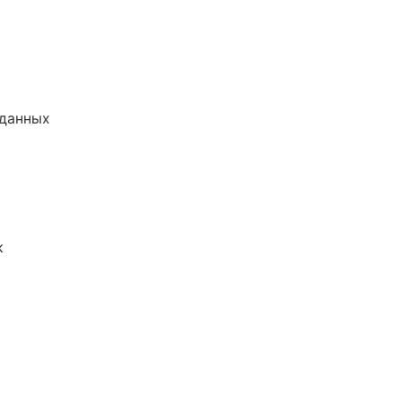
 данных
к