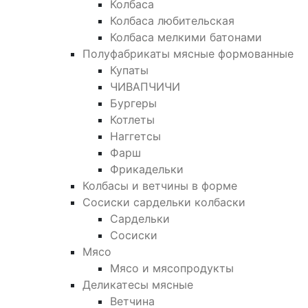
Колбаса
Колбаса любительская
Колбаса мелкими батонами
Полуфабрикаты мясные формованные
Купаты
ЧИВАПЧИЧИ
Бургеры
Котлеты
Наггетсы
Фарш
Фрикадельки
Колбасы и ветчины в форме
Сосиски сардельки колбаски
Сардельки
Сосиски
Мясо
Мясо и мясопродукты
Деликатесы мясные
Ветчина