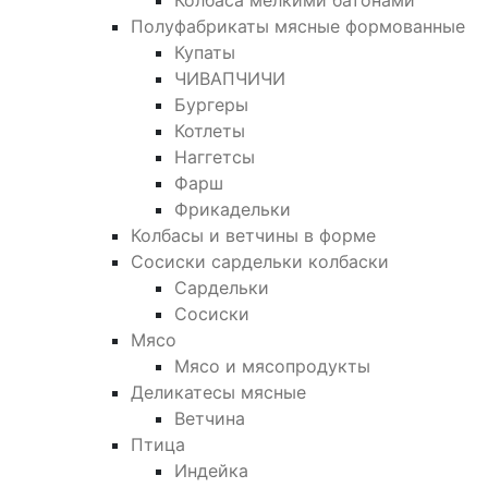
Колбаса мелкими батонами
Полуфабрикаты мясные формованные
Купаты
ЧИВАПЧИЧИ
Бургеры
Котлеты
Наггетсы
Фарш
Фрикадельки
Колбасы и ветчины в форме
Сосиски сардельки колбаски
Сардельки
Сосиски
Мясо
Мясо и мясопродукты
Деликатесы мясные
Ветчина
Птица
Индейка