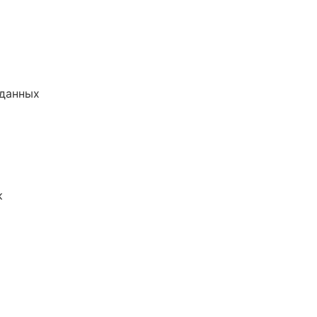
 данных
к