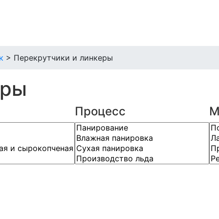
к
>
Перекрутчики и линкеры
еры
Процесс
М