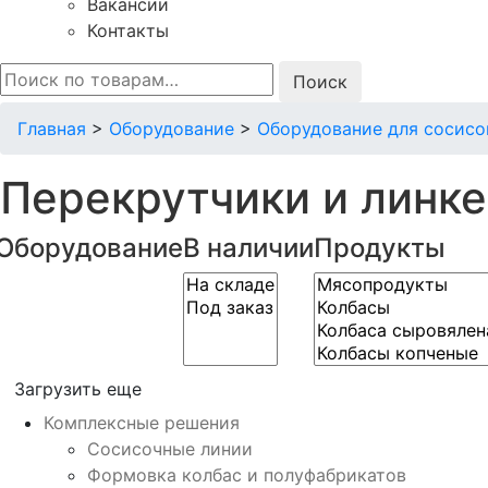
Вакансии
Контакты
Искать:
Главная
>
Оборудование
>
Оборудование для сосисо
Перекрутчики и линк
Оборудование
В наличии
Продукты
Загрузить еще
Комплексные решения
Сосисочные линии
Формовка колбас и полуфабрикатов