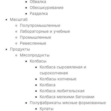
Обвалка
Обесшкуривание
Разделка
Масштаб
Полупромышленные
Лабораторные и учебные
Промышленные
Ремесленные
Продукты
Мясопродукты
Колбасы
Колбаса сыровяленая и
сырокопченая
Колбасы копченые
Колбаса
Колбаса любительская
Колбаса мелкими батонами
Полуфабрикаты мясные формованные
Купаты