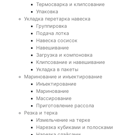
Термосварка и клипсование
Упаковка
Укладка перетарка навеска
Группировка
Подача лотка
Навеска сосисок
Навешивание
Загрузка и компоновка
Клипсование и навешивание
Укладка в пакеты
Маринование и инъектирование
Инъектирование
Маринование
Массирование
Приготовление рассола
Резка и терка
Измельчение на терке
Нарезка кубиками и полосками
Нарезка слайсами