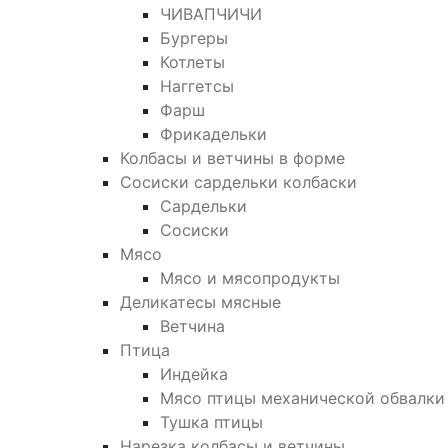
ЧИВАПЧИЧИ
Бургеры
Котлеты
Наггетсы
Фарш
Фрикадельки
Колбасы и ветчины в форме
Сосиски сардельки колбаски
Сардельки
Сосиски
Мясо
Мясо и мясопродукты
Деликатесы мясные
Ветчина
Птица
Индейка
Мясо птицы механической обвалки
Тушка птицы
Нарезка колбасы и ветчины