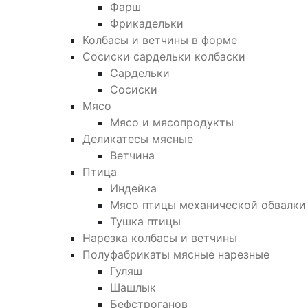
Фарш
Фрикадельки
Колбасы и ветчины в форме
Сосиски сардельки колбаски
Сардельки
Сосиски
Мясо
Мясо и мясопродукты
Деликатесы мясные
Ветчина
Птица
Индейка
Мясо птицы механической обвалки
Тушка птицы
Нарезка колбасы и ветчины
Полуфабрикаты мясные нарезные
Гуляш
Шашлык
Бефстроганов