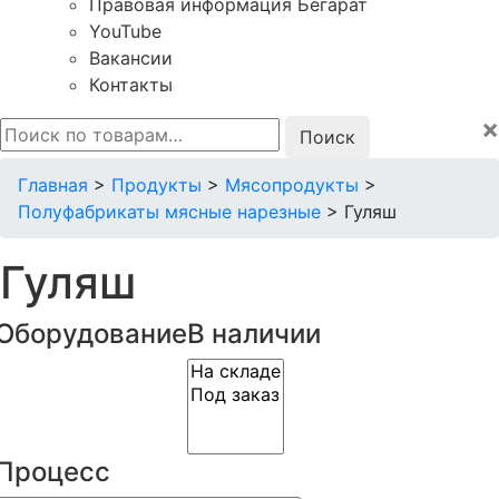
Правовая информация Бегарат
YouTube
Вакансии
Контакты
×
Искать:
Главная
>
Продукты
>
Мясопродукты
>
Полуфабрикаты мясные нарезные
>
Гуляш
Гуляш
Оборудование
В наличии
Процесс