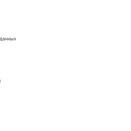
 данных
к