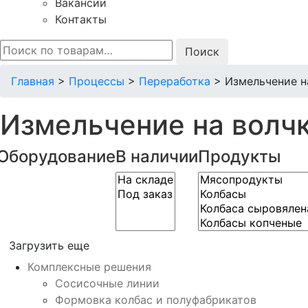
Вакансии
Контакты
Искать:
Главная
>
Процессы
>
Переработка
>
Измельчение н
Измельчение на волч
Оборудование
В наличии
Продукты
Загрузить еще
Комплексные решения
Сосисочные линии
Формовка колбас и полуфабрикатов