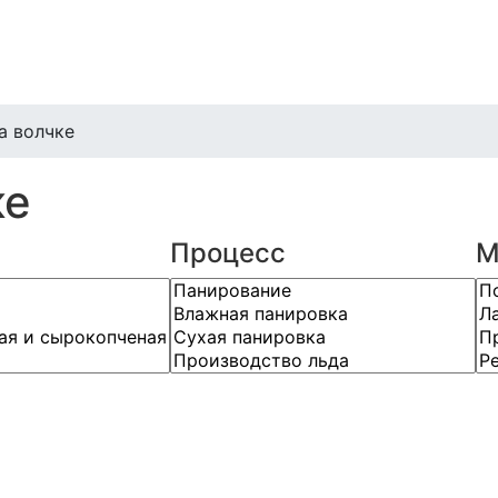
а волчке
ке
Процесс
М