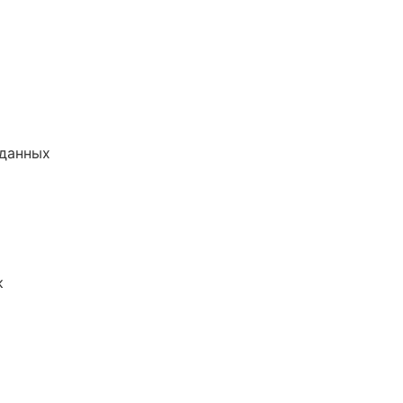
 данных
к