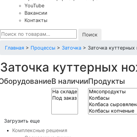
YouTube
Вакансии
Контакты
Искать:
Главная
>
Процессы
>
Заточка
>
Заточка куттерных
Заточка куттерных н
Оборудование
В наличии
Продукты
Загрузить еще
Комплексные решения