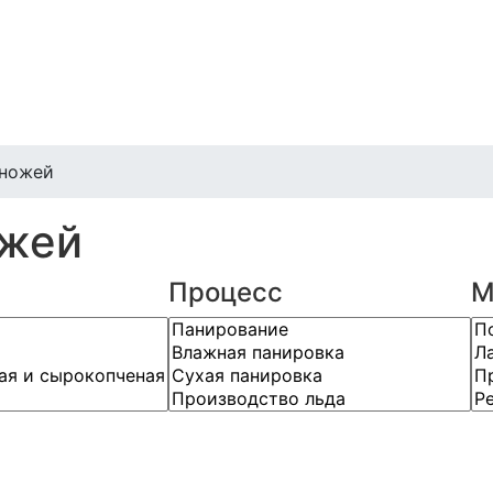
 ножей
ожей
Процесс
М