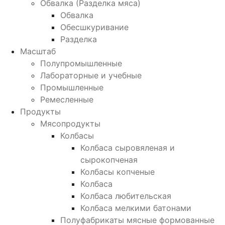
Обвалка (Разделка мяса)
Обвалка
Обесшкуривание
Разделка
Масштаб
Полупромышленные
Лабораторные и учебные
Промышленные
Ремесленные
Продукты
Мясопродукты
Колбасы
Колбаса сыровяленая и
сырокопченая
Колбасы копченые
Колбаса
Колбаса любительская
Колбаса мелкими батонами
Полуфабрикаты мясные формованные