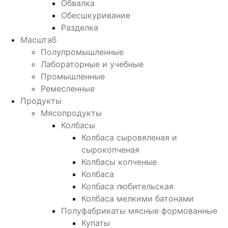
Обвалка
Обесшкуривание
Разделка
Масштаб
Полупромышленные
Лабораторные и учебные
Промышленные
Ремесленные
Продукты
Мясопродукты
Колбасы
Колбаса сыровяленая и
сырокопченая
Колбасы копченые
Колбаса
Колбаса любительская
Колбаса мелкими батонами
Полуфабрикаты мясные формованные
Купаты