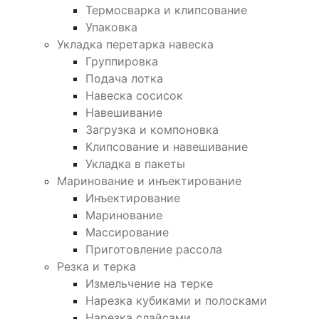
Термосварка и клипсование
Упаковка
Укладка перетарка навеска
Группировка
Подача лотка
Навеска сосисок
Навешивание
Загрузка и компоновка
Клипсование и навешивание
Укладка в пакеты
Маринование и инъектирование
Инъектирование
Маринование
Массирование
Приготовление рассола
Резка и терка
Измельчение на терке
Нарезка кубиками и полосками
Нарезка слайсами