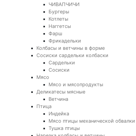
ЧИВАПЧИЧИ
Бургеры
Котлеты
Наггетсы
Фарш
Фрикадельки
Колбасы и ветчины в форме
Сосиски сардельки колбаски
Сардельки
Сосиски
Мясо
Мясо и мясопродукты
Деликатесы мясные
Ветчина
Птица
Индейка
Мясо птицы механической обвалки
Тушка птицы
Нарезка колбасы и ветчины