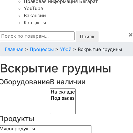
Правовая информация Бегарат
YouTube
Вакансии
Контакты
×
Искать:
Главная
>
Процессы
>
Убой
>
Вскрытие грудины
Вскрытие грудины
Оборудование
В наличии
Продукты