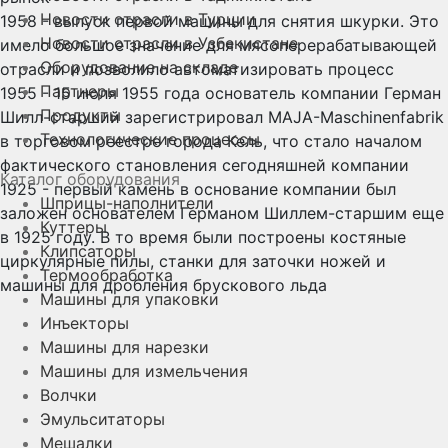
Новости отрасли в Турции
1958 - выпуск первой машины для снятия шкурки. Это
Новости отрасли в Узбекистане
имело большое значение для мясоперерабатывающей
Оборудование на складе
отрасли и позволило автоматизировать процесс
Партнеры
1955 - 15 июля 1955 года основатель компании Герман
Продукты
Шилл-старший зарегистрировал MAJA-Maschinenfabrik
Технологические процессы
в торговом реестре города Кель, что стало началом
фактического становления сегодняшней компании
Каталог оборудования
1925 - первый камень в основание компании был
Шприцы-наполнители
заложен основателем Германом Шиллем-старшим еще
Куттеры
в 1925 году. В то время были построены костяные
Клипсаторы
циркулярные пилы, станки для заточки ножей и
Термообработка
машины для дробления брускового льда
Машины для упаковки
Инъекторы
Машины для нарезки
Машины для измельчения
Волчки
Эмульситаторы
Мешалки