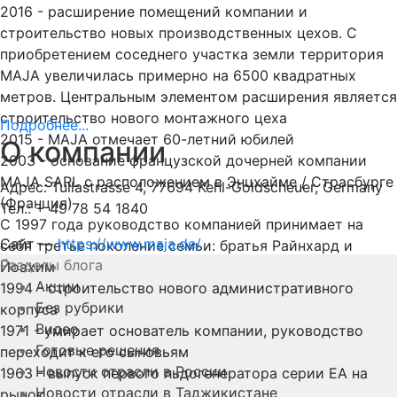
2016 - расширение помещений компании и
строительство новых производственных цехов. С
приобретением соседнего участка земли территория
MAJA увеличилась примерно на 6500 квадратных
метров. Центральным элементом расширения является
строительство нового монтажного цеха
Подробнее...
2015 - MAJA отмечает 60-летний юбилей
О компании
2003 - основание французской дочерней компании
MAJA SARL с расположением в Энцхайме / Страсбурге
Адрес: Tullastrasse 4, 77694 Kehl-Goldscheuer, Germany
(Франция)
Тел.: + 49 78 54 1840
С 1997 года руководство компанией принимает на
Сайт —
https://www.maja.de/
себя третье поколение семьи: братья Райнхард и
Разделы блога
Йоахим
Акции
1994 - строительство нового административного
Без рубрики
корпуса
Видео
1971 - умирает основатель компании, руководство
Готовые решения
переходит к его сыновьям
Новости отрасли в России
1963 - выпуск первого льдогенератора серии EA на
Новости отрасли в Таджикистане
рынок