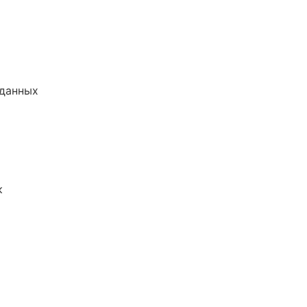
 данных
к