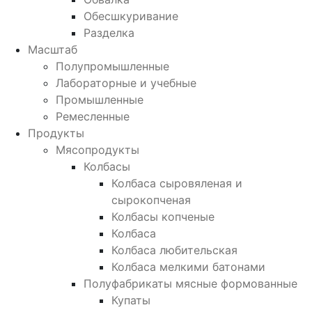
Обесшкуривание
Разделка
Масштаб
Полупромышленные
Лабораторные и учебные
Промышленные
Ремесленные
Продукты
Мясопродукты
Колбасы
Колбаса сыровяленая и
сырокопченая
Колбасы копченые
Колбаса
Колбаса любительская
Колбаса мелкими батонами
Полуфабрикаты мясные формованные
Купаты