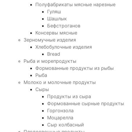
Полуфабрикаты мясные нарезные
Гуляш
Шашлык
Бефстроганов
Консервы мясные
Зерномучные изделия
Хлебобулочные изделия
Bread
Рыба и морепродукты
Формованные продукты из рыбы
Рыба
Молоко и молочные продукты
Сыры
Продукты из сыра
Формованные сырные продукты
Горгонзола
Моцарелла
Сыр колбасный
Плодоовощные продукты