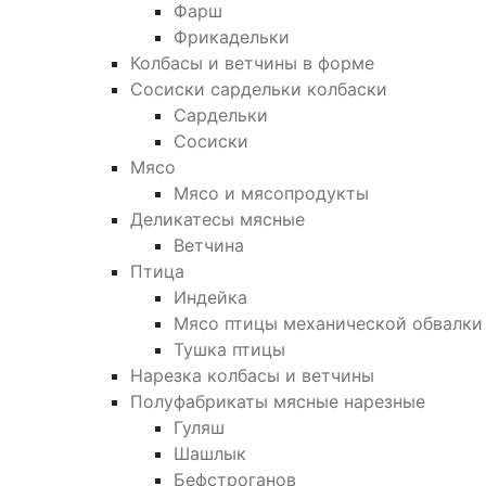
Фарш
Фрикадельки
Колбасы и ветчины в форме
Сосиски сардельки колбаски
Сардельки
Сосиски
Мясо
Мясо и мясопродукты
Деликатесы мясные
Ветчина
Птица
Индейка
Мясо птицы механической обвалки
Тушка птицы
Нарезка колбасы и ветчины
Полуфабрикаты мясные нарезные
Гуляш
Шашлык
Бефстроганов