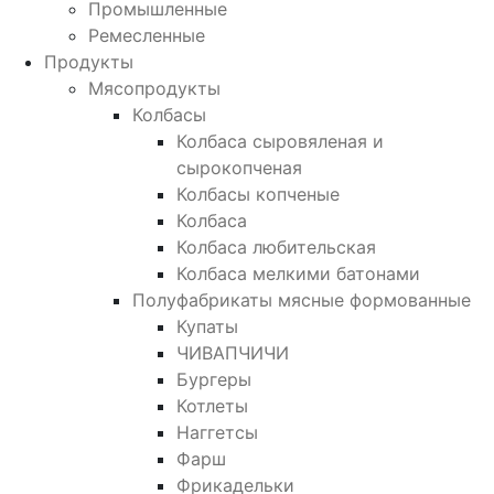
Промышленные
Ремесленные
Продукты
Мясопродукты
Колбасы
Колбаса сыровяленая и
сырокопченая
Колбасы копченые
Колбаса
Колбаса любительская
Колбаса мелкими батонами
Полуфабрикаты мясные формованные
Купаты
ЧИВАПЧИЧИ
Бургеры
Котлеты
Наггетсы
Фарш
Фрикадельки