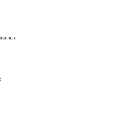
 данных
к