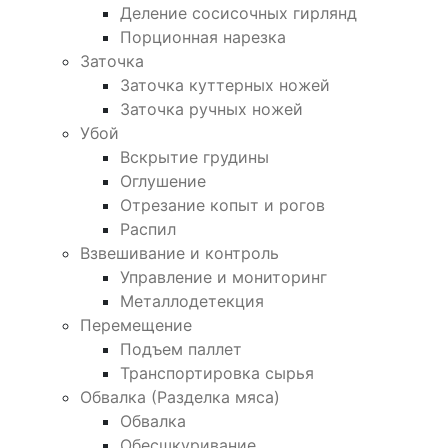
Деление сосисочных гирлянд
Порционная нарезка
Заточка
Заточка куттерных ножей
Заточка ручных ножей
Убой
Вскрытие грудины
Оглушение
Отрезание копыт и рогов
Распил
Взвешивание и контроль
Управление и мониторинг
Металлодетекция
Перемещение
Подъем паллет
Транспортировка сырья
Обвалка (Разделка мяса)
Обвалка
Обесшкуривание