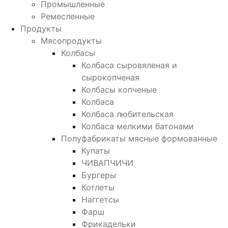
Промышленные
Ремесленные
Продукты
Мясопродукты
Колбасы
Колбаса сыровяленая и
сырокопченая
Колбасы копченые
Колбаса
Колбаса любительская
Колбаса мелкими батонами
Полуфабрикаты мясные формованные
Купаты
ЧИВАПЧИЧИ
Бургеры
Котлеты
Наггетсы
Фарш
Фрикадельки