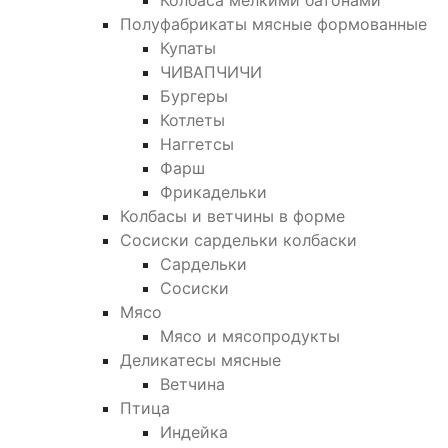
Колбаса мелкими батонами
Полуфабрикаты мясные формованные
Купаты
ЧИВАПЧИЧИ
Бургеры
Котлеты
Наггетсы
Фарш
Фрикадельки
Колбасы и ветчины в форме
Сосиски сардельки колбаски
Сардельки
Сосиски
Мясо
Мясо и мясопродукты
Деликатесы мясные
Ветчина
Птица
Индейка