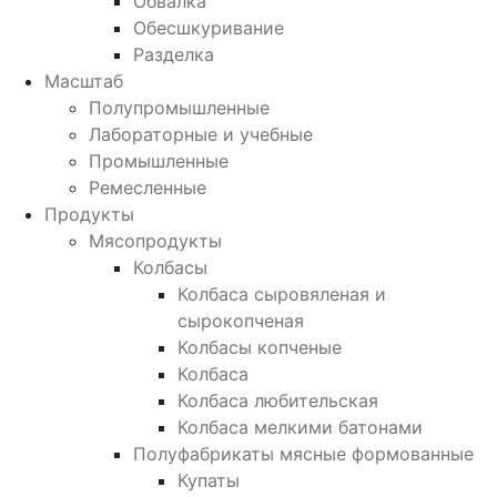
Обвалка
Обесшкуривание
Разделка
Масштаб
Полупромышленные
Лабораторные и учебные
Промышленные
Ремесленные
Продукты
Мясопродукты
Колбасы
Колбаса сыровяленая и
сырокопченая
Колбасы копченые
Колбаса
Колбаса любительская
Колбаса мелкими батонами
Полуфабрикаты мясные формованные
Купаты