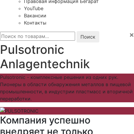
Правовая информация Бегарат
YouTube
Вакансии
Контакты
×
Искать:
Pulsotronic
Anlagentechnik
Pulsotronic - комплексные решения из одних рук.
Пионеры в области обнаружения металлов в пищевой
промышленности, в индустрии пластмасс и вторичной
переработки.
Компания успешно
внедряет не только