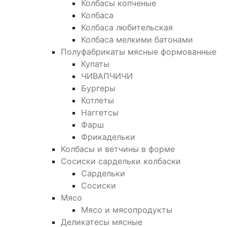
Колбасы копченые
Колбаса
Колбаса любительская
Колбаса мелкими батонами
Полуфабрикаты мясные формованные
Купаты
ЧИВАПЧИЧИ
Бургеры
Котлеты
Наггетсы
Фарш
Фрикадельки
Колбасы и ветчины в форме
Сосиски сардельки колбаски
Сардельки
Сосиски
Мясо
Мясо и мясопродукты
Деликатесы мясные