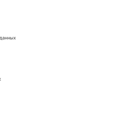
 данных
к