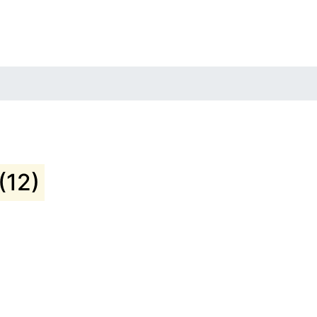
я
(12)