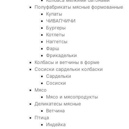
Колбаса мелкими батонами
Полуфабрикаты мясные формованные
Купаты
ЧИВАПЧИЧИ
Бургеры
Котлеты
Наггетсы
Фарш
Фрикадельки
Колбасы и ветчины в форме
Сосиски сардельки колбаски
Сардельки
Сосиски
Мясо
Мясо и мясопродукты
Деликатесы мясные
Ветчина
Птица
Индейка