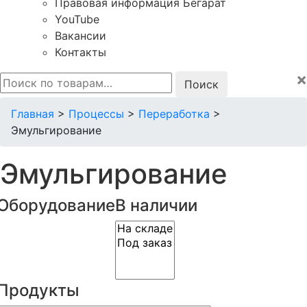
Правовая информация Бегарат
YouTube
Вакансии
Контакты
×
Искать:
Главная
>
Процессы
>
Переработка
>
Эмульгирование
Эмульгирование
Оборудование
В наличии
Продукты