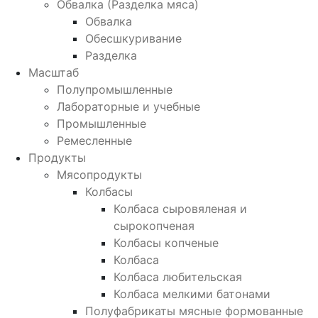
Обвалка (Разделка мяса)
Обвалка
Обесшкуривание
Разделка
Масштаб
Полупромышленные
Лабораторные и учебные
Промышленные
Ремесленные
Продукты
Мясопродукты
Колбасы
Колбаса сыровяленая и
сырокопченая
Колбасы копченые
Колбаса
Колбаса любительская
Колбаса мелкими батонами
Полуфабрикаты мясные формованные