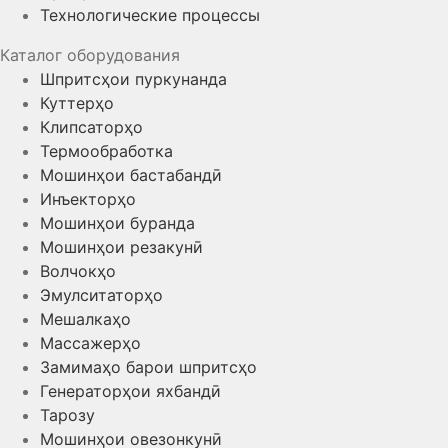
Технологические процессы
Каталог оборудования
Шпритсҳои пуркунанда
Куттерҳо
Клипсаторҳо
Термообработка
Мошинҳои бастабандӣ
Инъекторҳо
Мошинҳои буранда
Мошинҳои резакунӣ
Волчокҳо
Эмулситаторҳо
Мешалкаҳо
Массажерҳо
Замимаҳо барои шпритсҳо
Генераторҳои яхбандӣ
Тарозу
Мошинҳои овезонкунӣ