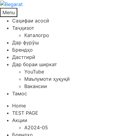
Menu
Саҳифаи асосӣ
Таҷҳизот
Каталогро
Дар фурӯш
Брендҳо
Дастгирӣ
Дар бораи ширкат
YouTube
Маълумоти ҳуқуқӣ
Вакансии
Тамос
Home
TEST PAGE
Акции
A2024-05
Брендҳо