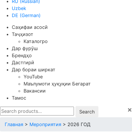
RU
(
Russian
)
Uzbek
DE
(
German
)
Саҳифаи асосӣ
Таҷҳизот
Каталогро
Дар фурӯш
Брендҳо
Дастгирӣ
Дар бораи ширкат
YouTube
Маълумоти ҳуқуқии Бегарат
Вакансии
Тамос
×
Search
for:
Главная
>
Мероприятия
>
2026 ГОД