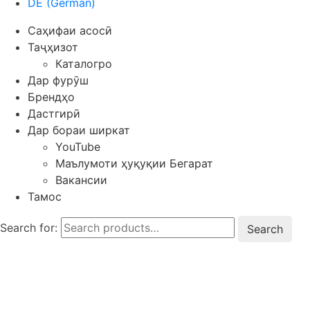
DE
(
German
)
Саҳифаи асосӣ
Таҷҳизот
Каталогро
Дар фурӯш
Брендҳо
Дастгирӣ
Дар бораи ширкат
YouTube
Маълумоти ҳуқуқии Бегарат
Вакансии
Тамос
Search for: