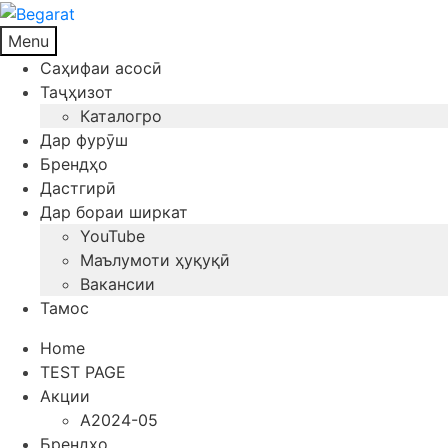
Menu
Саҳифаи асосӣ
Таҷҳизот
Каталогро
Дар фурӯш
Брендҳо
Дастгирӣ
Дар бораи ширкат
YouTube
Маълумоти ҳуқуқӣ
Вакансии
Тамос
Home
TEST PAGE
Акции
A2024-05
Брендҳо