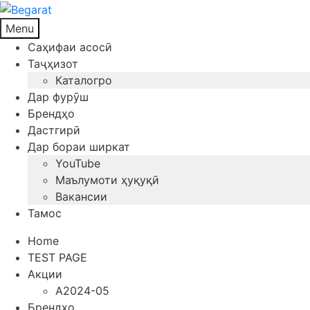
Menu
Саҳифаи асосӣ
Таҷҳизот
Каталогро
Дар фурӯш
Брендҳо
Дастгирӣ
Дар бораи ширкат
YouTube
Маълумоти ҳуқуқӣ
Вакансии
Тамос
Home
TEST PAGE
Акции
A2024-05
Брендҳо