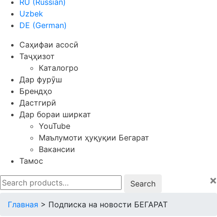
RU
(
Russian
)
Uzbek
DE
(
German
)
Саҳифаи асосӣ
Таҷҳизот
Каталогро
Дар фурӯш
Брендҳо
Дастгирӣ
Дар бораи ширкат
YouTube
Маълумоти ҳуқуқии Бегарат
Вакансии
Тамос
×
Search
for:
Главная
>
Подписка на новости БЕГАРАТ