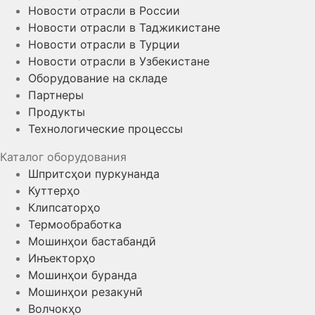
Новости отрасли в России
Новости отрасли в Таджикистане
Новости отрасли в Турции
Новости отрасли в Узбекистане
Оборудование на складе
Партнеры
Продукты
Технологические процессы
Каталог оборудования
Шпритсҳои пуркунанда
Куттерҳо
Клипсаторҳо
Термообработка
Мошинҳои бастабандӣ
Инъекторҳо
Мошинҳои буранда
Мошинҳои резакунӣ
Волчокҳо