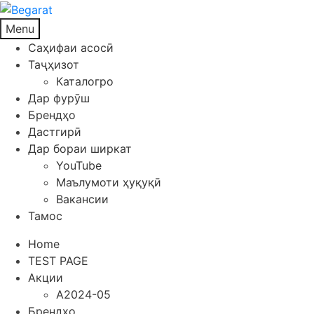
Menu
Саҳифаи асосӣ
Таҷҳизот
Каталогро
Дар фурӯш
Брендҳо
Дастгирӣ
Дар бораи ширкат
YouTube
Маълумоти ҳуқуқӣ
Вакансии
Тамос
Home
TEST PAGE
Акции
A2024-05
Брендҳо