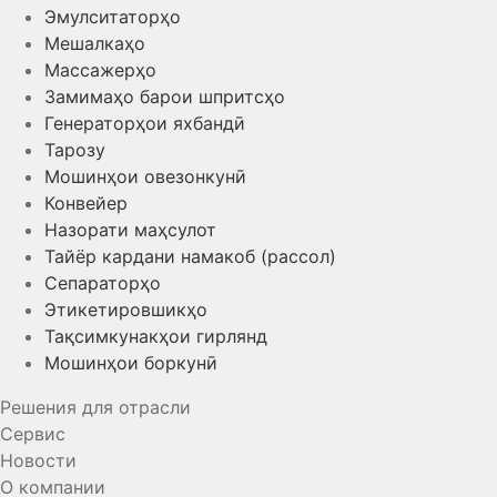
Эмулситаторҳо
Мешалкаҳо
Массажерҳо
Замимаҳо барои шпритсҳо
Генераторҳои яхбандӣ
Тарозу
Мошинҳои овезонкунӣ
Конвейер
Назорати маҳсулот
Тайёр кардани намакоб (рассол)
Сепараторҳо
Этикетировшикҳо
Тақсимкунакҳои гирлянд
Мошинҳои боркунӣ
Решения для отрасли
Сервис
Новости
О компании