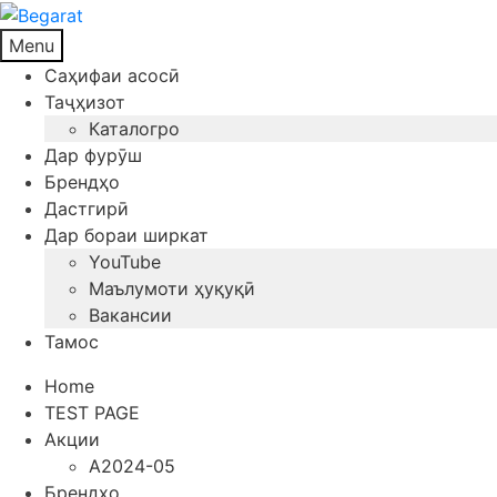
Menu
Саҳифаи асосӣ
Таҷҳизот
Каталогро
Дар фурӯш
Брендҳо
Дастгирӣ
Дар бораи ширкат
YouTube
Маълумоти ҳуқуқӣ
Вакансии
Тамос
Home
TEST PAGE
Акции
A2024-05
Брендҳо