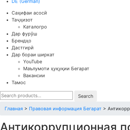
DE
(
German
)
Саҳифаи асосӣ
Таҷҳизот
Каталогро
Дар фурӯш
Брендҳо
Дастгирӣ
Дар бораи ширкат
YouTube
Маълумоти ҳуқуқии Бегарат
Вакансии
Тамос
Search
for:
Главная
>
Правовая информация Бегарат
>
Антикорр
Антикоррупционная п