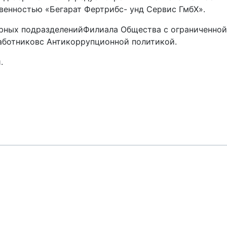
венностью «Бегарат Фертрибс- унд Сервис ГмбХ».
урных подразделенийФилиала Общества с ограниченной
работниковс Антикоррупционной политикой.
.