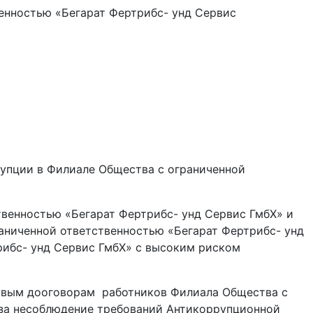
енностью «Бегарат Фертрибс- унд Сервис
ррупции в Филиале Общества с ограниченной
ственностью «Бегарат Фертрибс- унд Сервис ГмбХ» и
аниченной ответственностью «Бегарат Фертрибс- унд
рибс- унд Сервис ГмбХ» с высоким риском
удовым дооговорам работников Филиала Общества с
 за несоблюдение требований Антикоррупционной