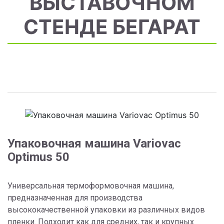
выставке
ВЫСТАВОЧНОМ
СТЕНДЕ БЕГАРАТ
ROSUPACK'25
Стенд B3075
Павильон 2
Зал
8
17–20 ИЮНЯ,
Упаковочная машина Variovac
Optimus 50
КРОКУС ЭКСПО
Универсальная термоформовочная машина,
предназначенная для производства
высококачественной упаковки из различных видов
пленки. Подходит как для средних, так и крупных