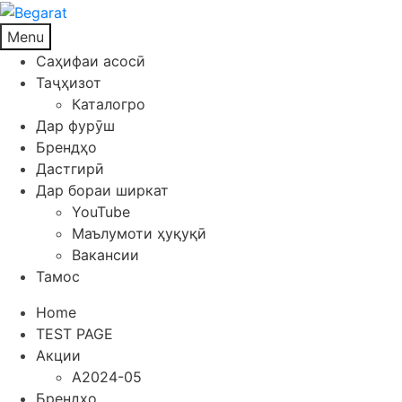
Menu
Саҳифаи асосӣ
Таҷҳизот
Каталогро
Дар фурӯш
Брендҳо
Дастгирӣ
Дар бораи ширкат
YouTube
Маълумоти ҳуқуқӣ
Вакансии
Тамос
Home
TEST PAGE
Акции
A2024-05
Брендҳо