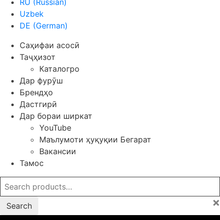
RU
(
Russian
)
Uzbek
DE
(
German
)
Саҳифаи асосӣ
Таҷҳизот
Каталогро
Дар фурӯш
Брендҳо
Дастгирӣ
Дар бораи ширкат
YouTube
Маълумоти ҳуқуқии Бегарат
Вакансии
Тамос
Search
for:
×