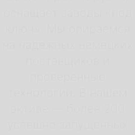
UzFood'26
оснащает заводы «под
СТЕНД: B10
ключ». Мы опираемся
ПАВИЛЬОН: 2
на надежных немецких
поставщиков и
1-3 АПРЕЛЯ,
проверенные
ТАШКЕНТ
технологии. В нашем
активе — более 200
успешно запущенных