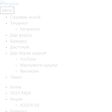
Menu
Саҳифаи асосӣ
Таҷҳизот
Каталогро
Дар фурӯш
Брендҳо
Дастгирӣ
Дар бораи ширкат
YouTube
Маълумоти ҳуқуқӣ
Вакансии
Тамос
Home
TEST PAGE
Акции
A2024-05
Брендҳо