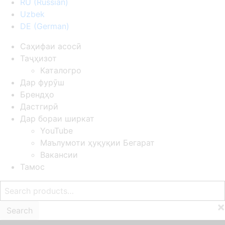
RU
(
Russian
)
Uzbek
DE
(
German
)
Саҳифаи асосӣ
Таҷҳизот
Каталогро
Дар фурӯш
Брендҳо
Дастгирӣ
Дар бораи ширкат
YouTube
Маълумоти ҳуқуқии Бегарат
Вакансии
Тамос
Search
for:
×