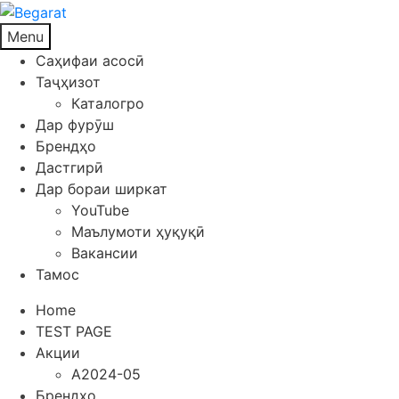
Menu
Саҳифаи асосӣ
Таҷҳизот
Каталогро
Дар фурӯш
Брендҳо
Дастгирӣ
Дар бораи ширкат
YouTube
Маълумоти ҳуқуқӣ
Вакансии
Тамос
Home
TEST PAGE
Акции
A2024-05
Брендҳо