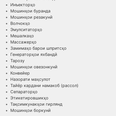
Инъекторҳо
Мошинҳои буранда
Мошинҳои резакунӣ
Волчокҳо
Эмулситаторҳо
Мешалкаҳо
Массажерҳо
Замимаҳо барои шпритсҳо
Генераторҳои яхбандӣ
Тарозу
Мошинҳои овезонкунӣ
Конвейер
Назорати маҳсулот
Тайёр кардани намакоб (рассол)
Сепараторҳо
Этикетировшикҳо
Тақсимкунакҳои гирлянд
Мошинҳои боркунӣ