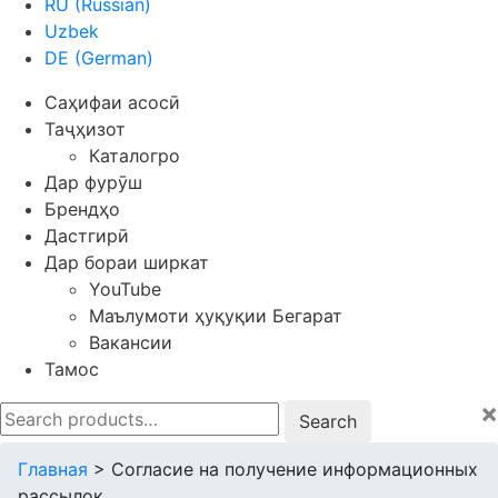
RU
(
Russian
)
Uzbek
DE
(
German
)
Саҳифаи асосӣ
Таҷҳизот
Каталогро
Дар фурӯш
Брендҳо
Дастгирӣ
Дар бораи ширкат
YouTube
Маълумоти ҳуқуқии Бегарат
Вакансии
Тамос
×
Search
for:
Главная
>
Согласие на получение информационных
рассылок