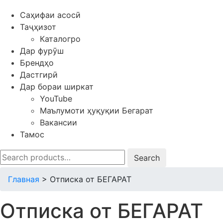
Саҳифаи асосӣ
Таҷҳизот
Каталогро
Дар фурӯш
Брендҳо
Дастгирӣ
Дар бораи ширкат
YouTube
Маълумоти ҳуқуқии Бегарат
Вакансии
Тамос
Search
for:
Главная
>
Отписка от БЕГАРАТ
Отписка от БЕГАРАТ