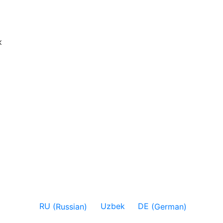
к
RU
(
Russian
)
Uzbek
DE
(
German
)