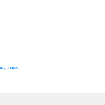
ых данных
.