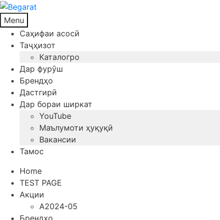
Menu
Саҳифаи асосӣ
Таҷҳизот
Каталогро
Дар фурӯш
Брендҳо
Дастгирӣ
Дар бораи ширкат
YouTube
Маълумоти ҳуқуқӣ
Вакансии
Тамос
Home
TEST PAGE
Акции
A2024-05
Брендҳо