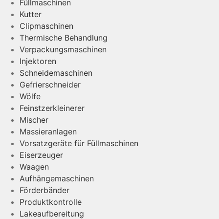
Füllmaschinen
Kutter
Clipmaschinen
Thermische Behandlung
Verpackungsmaschinen
Injektoren
Schneidemaschinen
Gefrierschneider
Wölfe
Feinstzerkleinerer
Mischer
Massieranlagen
Vorsatzgeräte für Füllmaschinen
Eiserzeuger
Waagen
Aufhängemaschinen
Förderbänder
Produktkontrolle
Lakeaufbereitung